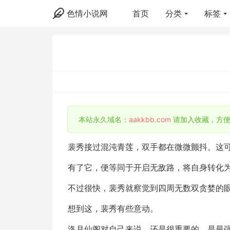
色情小说网
首页
分类
标签
本站永久域名：
aakkbb.com
请加入收藏，方便
裴秀接过混沌青莲，双手都在微微颤抖。这
有了它，便等同于开启无敌路，将自身转化
不过很快，裴秀就察觉到四周无数双贪婪的
想到这，裴秀有些意动。
洛月仙阁对自己来说，还是很重要的，是最