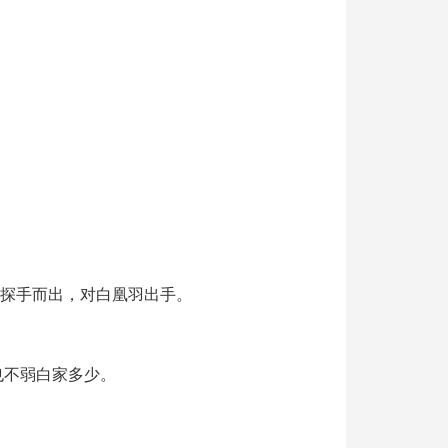
。
是探手而出，对白凰羽出手。
也不弱白家多少。