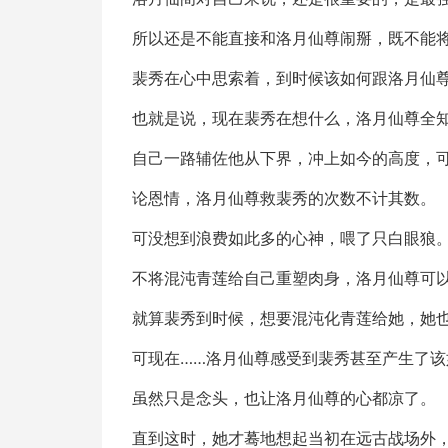
所以还是不能直接和洛月仙尊闹掰，既不能
裴秀在心中思索着，到时候该如何跟洛月仙
也就是说，现在裴秀在想什么，洛月仙尊全
自己一路辅佐他从下界，冲上如今的高度，
论恩情，洛月仙尊救裴秀的次数不计其数。
可没想到浪费如此多的心神，喂了只白眼狼
不将混沌青莲给自己重塑肉身，洛月仙尊可
就算裴秀到时候，想要混沌化青莲给她，她
可现在……洛月仙尊感受到裴秀甚至产生了
虽然只是念头，也让洛月仙尊的心都凉了。
直到这时，她才蓦地想起当初在远古战场外