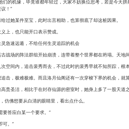
是他们的机缘，毕竟谁都年轻过，大家不妨换位思考，若是今天拼
议！”
秀给过她某件至宝，此时出言相助，也算彻底了却这桩因果。
大义上，也只能开口表示赞成。
生灵急速远遁，不给任何生灵追踪的机会
远古战场的阵法群组开始崩溃，连带着整个世界都在坍塌。天地
入次空间内，追击裴秀而去，不过此时的裴秀早就不知所踪，根
想追击，极难极难。而且洛月仙阁还有一次穿梭下界的机会，就
雅高贵圣洁，相比于在封存仙源的密室时，她身上多了一股天道
清，仿佛想要从白清的眼睛里，看出点什么。
需要答应白某一个要求。”
即可。”