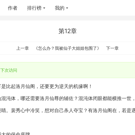
作者
排行榜
我的
第12章
上一章
《怎么办？我被仙子大姐姐包围了》
下一章
下次访问
可是比起洛月仙阁，还要更为逆天的机缘啊！
为混沌体，哪还需要洛月仙尊的辅佐？混沌体闭眼都能横推一世
眼睛。裴秀心中冷笑，想对自己杀人夺宝？有洛月仙阁在，若是
强大的保命底牌。