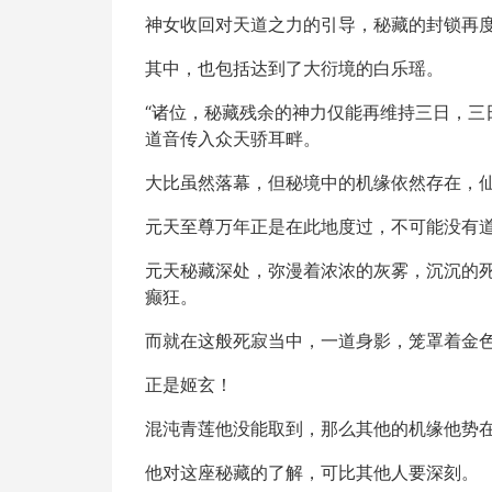
神女收回对天道之力的引导，秘藏的封锁再
其中，也包括达到了大衍境的白乐瑶。
“诸位，秘藏残余的神力仅能再维持三日，三
道音传入众天骄耳畔。
大比虽然落幕，但秘境中的机缘依然存在，
元天至尊万年正是在此地度过，不可能没有
元天秘藏深处，弥漫着浓浓的灰雾，沉沉的
癫狂。
而就在这般死寂当中，一道身影，笼罩着金
正是姬玄！
混沌青莲他没能取到，那么其他的机缘他势
他对这座秘藏的了解，可比其他人要深刻。