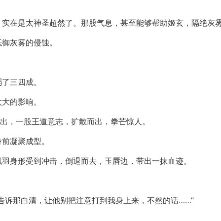
，实在是太神圣超然了。那股气息，甚至能够帮助姬玄，隔绝灰
抵御灰雾的侵蚀。
弱了三四成。
太大的影响。
而出，一股王道意志，扩散而出，拳芒惊人。
身前凝聚成型。
凰羽身形受到冲击，倒退而去，玉唇边，带出一抹血迹。
告诉那白清，让他别把注意打到我身上来，不然的话……”