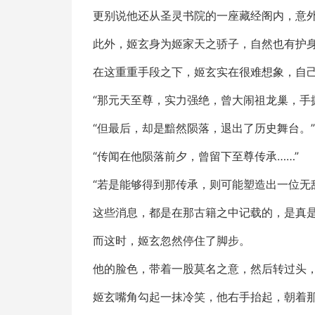
更别说他还从圣灵书院的一座藏经阁内，意
此外，姬玄身为姬家天之骄子，自然也有护
在这重重手段之下，姬玄实在很难想象，自
“那元天至尊，实力强绝，曾大闹祖龙巢，手
“但最后，却是黯然陨落，退出了历史舞台。”
“传闻在他陨落前夕，曾留下至尊传承……”
“若是能够得到那传承，则可能塑造出一位无
这些消息，都是在那古籍之中记载的，是真
而这时，姬玄忽然停住了脚步。
他的脸色，带着一股莫名之意，然后转过头
姬玄嘴角勾起一抹冷笑，他右手抬起，朝着