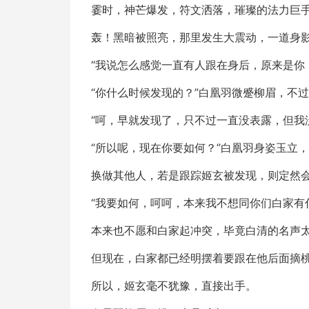
霎时，神芒爆发，符文洒落，璀璨的法力巨
轰！黑暗被照亮，那里发生大震动，一道身
“我说怎么感觉一直有人跟在身后，原来是你
“你什么时候发现的？”白凰羽微蹙柳眉，不
“呵，早就发现了，只不过一直没表露，但我
“所以呢，现在你要如何？”白凰羽身姿玉立
换做其他人，若是跟踪姬玄被发现，则定然
“我要如何，呵呵，本来我不想同你们白家有
本来也不愿和白家起冲突，毕竟白清的名声
但现在，白家都已经明摆着要跟在他后面摘
所以，姬玄毫不犹豫，直接出手。