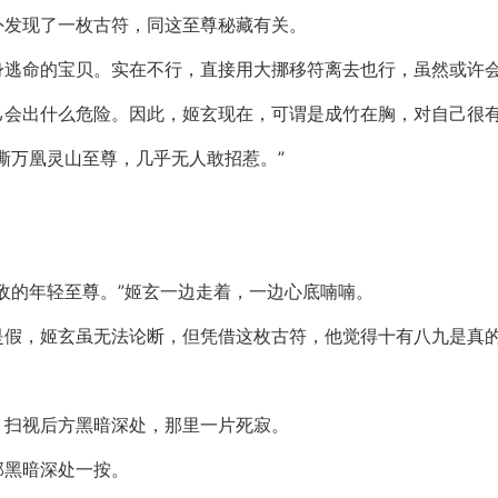
外发现了一枚古符，同这至尊秘藏有关。
身逃命的宝贝。实在不行，直接用大挪移符离去也行，虽然或许
己会出什么危险。因此，姬玄现在，可谓是成竹在胸，对自己很
撕万凰灵山至尊，几乎无人敢招惹。”
敌的年轻至尊。”姬玄一边走着，一边心底喃喃。
是假，姬玄虽无法论断，但凭借这枚古符，他觉得十有八九是真
，扫视后方黑暗深处，那里一片死寂。
那黑暗深处一按。