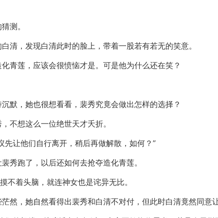
的猜测。
的白清，发现白清此时的脸上，带着一股若有若无的笑意。
造化青莲，应该会很愤恼才是。可是他为什么还在笑？
持沉默，她也很想看看，裴秀究竟会做出怎样的选择？
秀，不想这么一位绝世天才夭折。
议先让他们自行离开，稍后再做解散，如何？”
让裴秀跑了，以后还如何去抢夺造化青莲。
些摸不着头脑，就连神女也是诧异无比。
些茫然，她自然看得出裴秀和白清不对付，但此时白清竟然同意