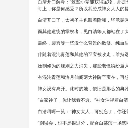
白清开口解释：“这些小辈能获得宝物，那
盯上，你是何感受？所以我赞成神女大人的提
白清开口了，太初圣主也跟着附和，毕竟裴
而其他道统的掌权者，见白清等人都站在了
最终，裴秀等一些没什么背景的散修、纯血
伴随着混沌青莲和其他的至宝被收走，维持
压制修为的规则之力消失，那些老怪纷纷遁
有混沌青莲和洛月仙阁两大神阶至宝在，再
神女没有离开。此时的她，依旧是那么的典
“白家神子，你让我看不透。”神女注视着白
白清呵呵一笑：“神女大人，可别忘了，你还
“别误会，也不是很过分，配合白某演一场戏