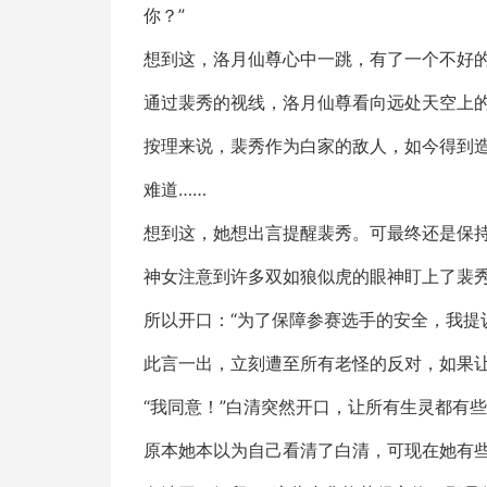
你？”
想到这，洛月仙尊心中一跳，有了一个不好
通过裴秀的视线，洛月仙尊看向远处天空上
按理来说，裴秀作为白家的敌人，如今得到
难道……
想到这，她想出言提醒裴秀。可最终还是保
神女注意到许多双如狼似虎的眼神盯上了裴
所以开口：“为了保障参赛选手的安全，我提
此言一出，立刻遭至所有老怪的反对，如果
“我同意！”白清突然开口，让所有生灵都有
原本她本以为自己看清了白清，可现在她有