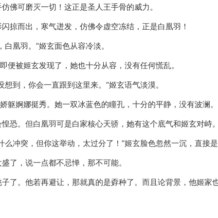
手仿佛可磨灭一切！这正是圣人王手骨的威力。
影闪掠而出，寒气迸发，仿佛令虚空冻结，正是白凰羽！
，白凰羽。”姬玄面色从容冷淡。
过即便被姬玄发现了，她也十分从容，没有任何慌乱。
没想到，你会一直跟到这里来。”姬玄语气淡漠。
，娇躯婀娜挺秀。她一双冰蓝色的瞳孔，十分的平静，没有波澜。
会惶恐。但白凰羽可是白家核心天骄，她有这个底气和姬玄对峙
什么冲突，但你这举动，太过分了！”姬玄脸色忽然一沉，直接
太盛了，说一点都不忌惮，那不可能。
桃子了。他若再避让，那就真的是孬种了。而且论背景，他姬家