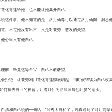
将造化青莲给她，也不能让她离开自己。
尊说这件事。他不知道的是，洛月仙尊可以通过洛月仙阁，洞悉
知道。不过她没有出言，只是对裴秀，愈发的失望。
可他心里只有他自己。
。
以理解，毕竟这等至宝，自己不敢奢望。
也会拒绝，让裴秀利用造化青莲彻底崛起，到时候继续为自己收
该如何抹去自己的神智，让洛月仙阁彻底归属他叶昊的念头。
，白清和自己说的一句话：“裴秀太自私了，若真遇到了能让前辈