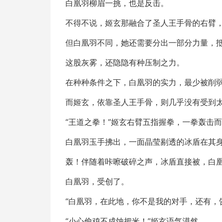
白凰羽柳眉一挑，也是反击。
不得不说，姬玄那融合了圣人王手骨的右臂
但白凰羽不同，她还需要分出一部分力量，
这股灰雾，还隐隐有种压制之力。
在种种条件之下，白凰羽的实力，最少被削
而姬玄，依靠圣人王手骨，则几乎没有受到
“王道之拳！”姬玄右臂五指握拳，一拳轰击
白凰羽玉手拂出，一面晶莹剔透的冰盾在其
轰！伴随着咔嚓破碎之声，冰盾直接被，白
白凰羽，受创了。
“白凰羽，在此地，你不是我的对手，还有，
“小心偷鸡不成蚀把米！”姬玄语气漠然。