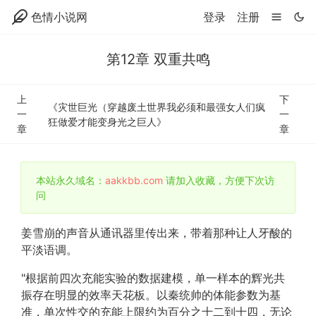
色情小说网
登录
注册
第12章 双重共鸣
上
下
《灾世巨光（穿越废土世界我必须和最强女人们疯
一
一
狂做爱才能变身光之巨人》
章
章
本站永久域名：
aakkbb.com
请加入收藏，方便下次访
问
姜雪崩的声音从通讯器里传出来，带着那种让人牙酸的
平淡语调。
"根据前四次充能实验的数据建模，单一样本的辉光共
振存在明显的效率天花板。以秦统帅的体能参数为基
准，单次性交的充能上限约为百分之十二到十四，无论