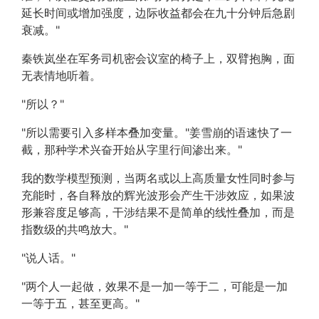
延长时间或增加强度，边际收益都会在九十分钟后急剧
衰减。"
秦铁岚坐在军务司机密会议室的椅子上，双臂抱胸，面
无表情地听着。
"所以？"
"所以需要引入多样本叠加变量。"姜雪崩的语速快了一
截，那种学术兴奋开始从字里行间渗出来。"
我的数学模型预测，当两名或以上高质量女性同时参与
充能时，各自释放的辉光波形会产生干涉效应，如果波
形兼容度足够高，干涉结果不是简单的线性叠加，而是
指数级的共鸣放大。"
"说人话。"
"两个人一起做，效果不是一加一等于二，可能是一加
一等于五，甚至更高。"