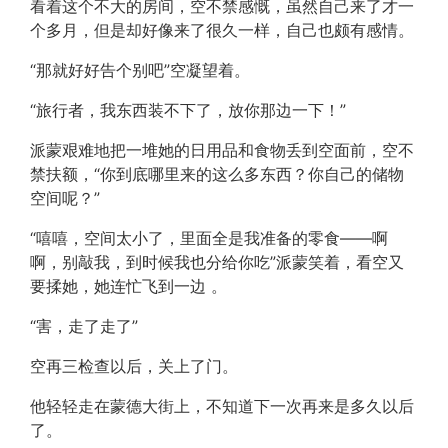
看着这个不大的房间，空不禁感慨，虽然自己来了才一
个多月，但是却好像来了很久一样，自己也颇有感情。
“那就好好告个别吧”空凝望着。
“旅行者，我东西装不下了，放你那边一下！”
派蒙艰难地把一堆她的日用品和食物丢到空面前，空不
禁扶额，“你到底哪里来的这么多东西？你自己的储物
空间呢？”
“嘻嘻，空间太小了，里面全是我准备的零食——啊
啊，别敲我，到时候我也分给你吃”派蒙笑着，看空又
要揉她，她连忙飞到一边 。
“害，走了走了”
空再三检查以后，关上了门。
他轻轻走在蒙德大街上，不知道下一次再来是多久以后
了。