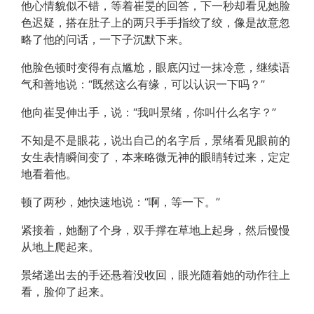
他心情貌似不错，等着崔旻的回答，下一秒却看见她脸
色迟疑，搭在肚子上的两只手手指绞了绞，像是故意忽
略了他的问话，一下子沉默下来。
他脸色顿时变得有点尴尬，眼底闪过一抹冷意，继续语
气和善地说：“既然这么有缘，可以认识一下吗？”
他向崔旻伸出手，说：“我叫景绪，你叫什么名字？”
不知是不是眼花，说出自己的名字后，景绪看见眼前的
女生表情瞬间变了，本来略微无神的眼睛转过来，定定
地看着他。
顿了两秒，她快速地说：“啊，等一下。”
紧接着，她翻了个身，双手撑在草地上起身，然后慢慢
从地上爬起来。
景绪递出去的手还悬着没收回，眼光随着她的动作往上
看，脸仰了起来。