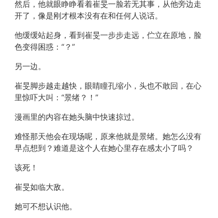
然后，他就眼睁睁看着崔旻一脸若无其事，从他旁边走
开了，像是刚才根本没有在和任何人说话。
他缓缓站起身，看到崔旻一步步走远，伫立在原地，脸
色变得困惑：“？”
另一边。
崔旻脚步越走越快，眼睛瞳孔缩小，头也不敢回，在心
里惊吓大叫：“景绪？！”
漫画里的内容在她头脑中快速掠过。
难怪那天他会在现场呢，原来他就是景绪。她怎么没有
早点想到？难道是这个人在她心里存在感太小了吗？
该死！
崔旻如临大敌。
她可不想认识他。