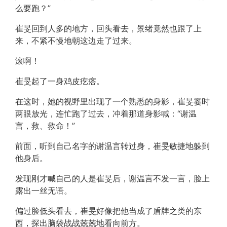
么要跑？”
崔旻回到人多的地方，回头看去，景绪竟然也跟了上
来，不紧不慢地朝这边走了过来。
滚啊！
崔旻起了一身鸡皮疙瘩。
在这时，她的视野里出现了一个熟悉的身影，崔旻霎时
两眼放光，连忙跑了过去，冲着那道身影喊：“谢温
言，救、救命！”
前面，听到自己名字的谢温言转过身，崔旻敏捷地躲到
他身后。
发现刚才喊自己的人是崔旻后，谢温言不发一言，脸上
露出一丝无语。
偏过脸低头看去，崔旻好像把他当成了盾牌之类的东
西，探出脑袋战战兢兢地看向前方。