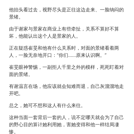
他抬头看过去，视野尽头是正往这边走来、一脸纳闷的
景绪。
由于谢家与景家在商业上有些牵扯，关系不算好不算
坏，他能认出这个人是景家的人。
正在疑惑崔旻和他有什么关系时，对面的景绪看着两
人，一脸无奈地开口：“你们……原来认识啊。”
崔旻眼神警惕，一副拒人千里之外的模样，死死盯着对
面的景绪。
有谢温言在场，他应该就会知难而退，自己灰溜溜地走
开吧。
总之，她可不想和这人有什么来往。
这种当面一套背后一套的人，说不定哪天就会为了自己
的野心目的算计她利用她，害她变得和他一样结局凄
惨。