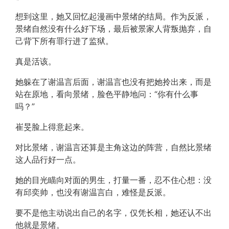
想到这里，她又回忆起漫画中景绪的结局。作为反派，
景绪自然没有什么好下场，最后被景家人背叛抛弃，自
己背下所有罪行进了监狱。
真是活该。
她躲在了谢温言后面，谢温言也没有把她拎出来，而是
站在原地，看向景绪，脸色平静地问：“你有什么事
吗？”
崔旻脸上得意起来。
对比景绪，谢温言还算是主角这边的阵营，自然比景绪
这人品行好一点。
她的目光瞄向对面的男生，打量一番，忍不住心想：没
有邱奕帅，也没有谢温言白，难怪是反派。
要不是他主动说出自己的名字，仅凭长相，她还认不出
他就是景绪。