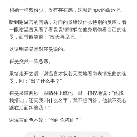
和她一样戏份少，没有存在感，这就是npc的命运吧。
听到谢温言的问话，对面的景绪没什么特别的反应，看
一眼谢温言又看了看畏畏缩缩躲在他身后偷看自己的崔
旻，面带微笑道：“改天再见吧。”
这话明晃晃是对崔旻说的。
崔旻突然一阵恶寒。
景绪走开之后，谢温言才状若无意地看向表情扭曲的崔
旻，问：“出了什么事？”
崔旻呆滞两秒，眼睛往上瞧他一眼，扭捏地说：“他找
我搭讪，还问我叫什么名字，我不想回答，他就不死心
跟在后面纠缠我！”
谢温言面色不改：“他向你搭讪？”