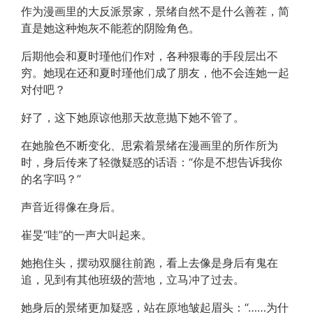
作为漫画里的大反派景家，景绪自然不是什么善茬，简
直是她这种炮灰不能惹的阴险角色。
后期他会和夏时瑾他们作对，各种狠毒的手段层出不
穷。她现在还和夏时瑾他们成了朋友，他不会连她一起
对付吧？
好了，这下她原谅他那天故意抛下她不管了。
在她脸色不断变化、思索着景绪在漫画里的所作所为
时，身后传来了轻微疑惑的话语：“你是不想告诉我你
的名字吗？”
声音近得像在身后。
崔旻“哇”的一声大叫起来。
她抱住头，摆动双腿往前跑，看上去像是身后有鬼在
追，见到有其他班级的营地，立马冲了过去。
她身后的景绪更加疑惑，站在原地皱起眉头：“……为什