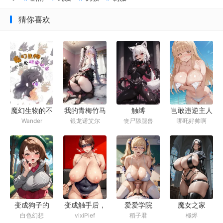
猜你喜欢
我的青梅竹马
触缚
岂敢违逆主人
魔幻生物的不
银龙诺艾尔
丧尸舔腿兽
哪吒好帅啊
Wander
是个坏退魔师
的命令
完全研究记录
变成狗子的
变成触手后，
爱爱学院
魔女之家
白色幻想
vixiPief
稻子君
極烬
我，发现白月
和家人在异世