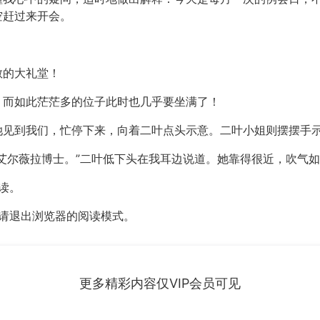
空赶过来开会。
敞的大礼堂！
，而如此茫茫多的位子此时也几乎要坐满了！
她见到我们，忙停下来，向着二叶点头示意。二叶小姐则摆摆手
艾尔薇拉博士。”二叶低下头在我耳边说道。她靠得很近，吹气
读。
，请退出浏览器的阅读模式。
更多精彩内容仅VIP会员可见