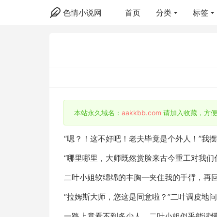
色情小说网
首页
分类
标签
本站永久域名：
aakkbb.com
请加入收藏，方便
“嗯？！这不好吧！老夫毕竟是个外人！”我
“哪里哪里，大师既然赏脸来古今重工对我们
二叶小姐软绵绵的丰胸一夹住我的手臂，再
“拉姆斯大师，您这是同意啦？”二叶调皮地
一路上竟看不到多少人，二叶小姐似乎能读