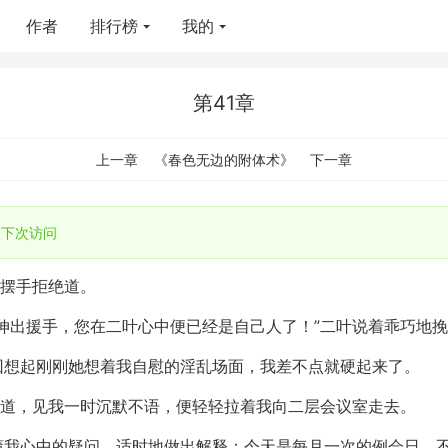
作者
排行榜
我的
第41章
上一章
《春色无边的附体术》
下一章
下次访问
摆摆手拒绝道。
伸出援手，您在二叶心中便已经是自己人了！”二叶说着乖巧地
回想起刚刚她想着我自慰的淫乱场面，我差不点就硬起来了。
问道，见我一时沉默不语，便轻轻拉着我向二层会议室走去。
懂我心中的疑问，适时地做出解释：今天是每月一次的例会日，